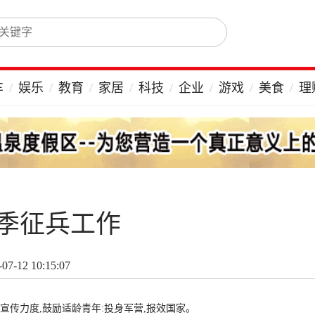
车
娱乐
教育
家居
科技
企业
游戏
美食
理
季征兵工作
7-12 10:15:07
宣传力度,鼓励适龄青年:投身军营,报效国家。