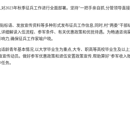
对2023年秋季征兵工作进行全面部署。坚持“一把手亲自抓,分管领导直接
贴标语、发放宣传资料等多种形式发布征兵工作信息,同时,村“两委”干部
,详细解读入伍流程、参军条件、有关优惠政策和优抚待遇。为畅通咨询渠
影响力,确保征兵工作家喻户晓。
内适龄青年基本情况,以大学毕业生为重点,大专、职高等高校毕业生及以上
准宣传动员。做好参军优惠政策和退伍安置政策宣传,帮助算好“参军收入账
作任务。