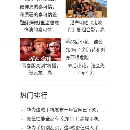
圆月弯刀里温碧霞
潘粤明晒《鬼吹
饰演的秦可情，
灯》剧组合影，高
“青春版亮剑”将播，
85后小花，谁会先
张云龙、高
flop？刘
热门排行
华为这款手机发布一年官网已下架，你有用过吗？
颜值性能全都有 京东11.11高端手机了解下
华为手机别乱买，这4款更值得入手，用上三年不落伍