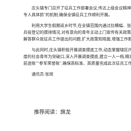
庄头镇专门召开了征兵工作部署会议,传达上级会议精神,
专人具体抓”的机制,确保全镇征兵工作顺利开展。
利用大学生假期返乡时节,在全镇范围内通过拉横幅、张
兵役登记的摸排情况,对有意向的青年主动上门宣传有关政策
解答群众就征兵工作提出的问题,扩大政策知晓面,增强工作
与此同时,庄头镇积极开展调查摸底工作,动态掌握辖区
度的社会青年为突破口,深入开展调查摸底,建立一人一档,精
前途账”“参军荣誉账”,确保高标准、高质量完成此次征兵工
通讯员:张旭
推荐阅读：
旗龙