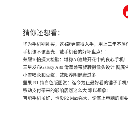
猜你还想看：
华为手机别乱买，这4款更值得入手，用上三年不落
手机该不该套壳，戴手机套的好坏盘点！!
荣耀10拍摄大检验：堪称AI遍地开花中的良心手机
三星发布Galaxy A80 滑盖兼带旋转摄像头设计 彻
小雪喝永和豆浆，敛阳养阴健康过冬
坚果 R1 纯白色版图赏：迄今为止最好看的锤子手机!
移动支付带来的影响居然这么大 难以想象!
智能手机虽好，也没P2 Max强大，论掌上电脑的重