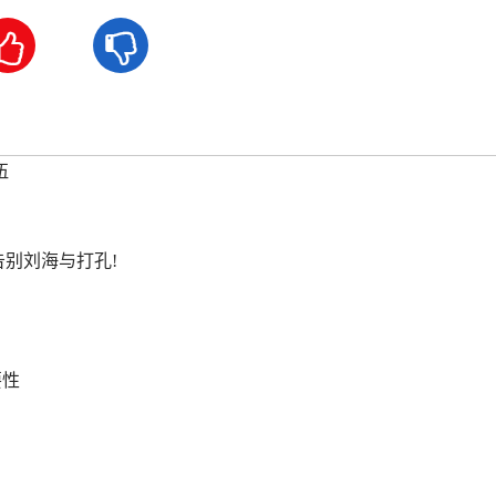


伍
！
底告别刘海与打孔!
要性