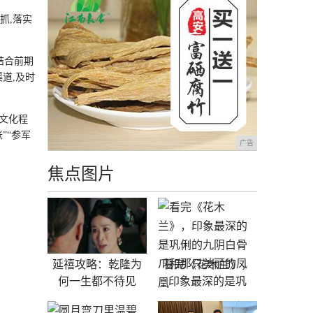
抓,落实
结合前期
道,及时
文化程
”“参军
广告
焦点图片
延禧攻略：乾隆为
看完《花木兰》，
何一生都不待见
印象最深的是巩