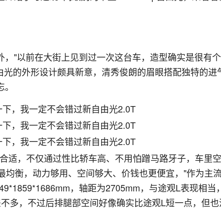
外，"以前在大街上见到过一次这台车，造型确实是很有个
自由光的外形设计颇具新意，清秀俊朗的眉眼搭配独特的进
忘。
最合适，不仅通过性比轿车高、不用怕蹭马路牙子，车里
现最均衡，动力够用、空间够大、价钱也更便宜，"作为主
9*1859*1686mm，轴距为2705mm，与途观L表现相当
差不多，不过后排腿部空间好像确实比途观L短一点，但也