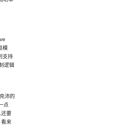
ve
驱模
则支持
制逻辑
充沛的
一点
L还要
，看来