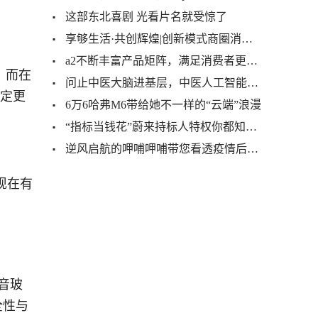
这部东北喜剧 光看片名就受惊了
享够生活·共创辉煌|创新模式商圈消费O2O项目发布会！
a2不断丰富产品矩阵，满足消费者更多生活场景所需
，而在
问止中医大脑进基层，中医人工智能“社区爱心义诊行”
肯定更
6万6哈弗M6带给她不一样的“云端”浪漫
“指标当钱花”蔚来持标人特权你都知道了吗
逆风启航的呷哺呷哺带您看透疫情后餐饮成本把控和未来布局
现在有
音玻
全性与