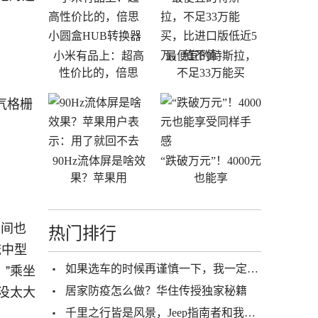
小米有品上：超高
最便宜的特斯拉，
性价比的，倍思
不足33万能买
气格栅
90Hz流体屏是啥效
“跌破万元”！4000元
果？苹果用
也能享
空间也
热门排行
流中型
，"乘坐
如果选车的时候再谨慎一下，我一定不会错过新自由光2.0T
没太大
居家防疫怎么做？华住传授独家秘籍
千里之行皆是风景，Jeep指南者和我都想拥有