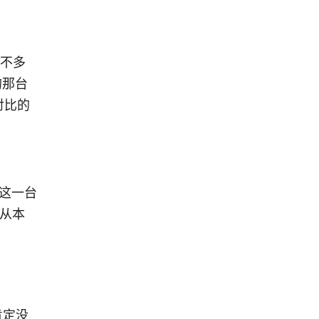
差不多
的那台
对比的
这一台
而从本
肯定没