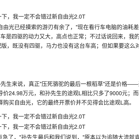
自由光已经摸索的游刃有余了，"现在看行车电脑的油耗
过这车是四驱的动力又大，高点也正常；不过话说回来，我
配版，既没有四驱，马力也没有这台车高；但如果要这么
先生来说，真正"压死骆驼的最后一根稻草"还是价格——
价24.98万元，和孙先生的途观L相比只多了9000元；
择购买自由光，它的最终开票价并不见得会比途观L高。
点急了，"孙先生最后和我们说到，"原本以为追随大流就