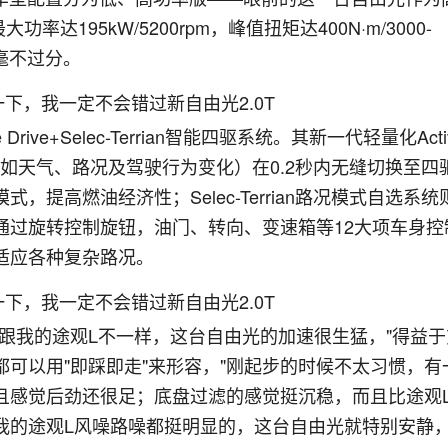
195kW/5200rpm，峰值扭矩达400N·m/3000-
T毫不过分。
rive+Selec-Terrian智能四驱系统。其新一代轻量化Acti
下（如天气、路况及驾驶行为变化）在0.2秒内无缝切换至四
提高燃油经济性；Selec-Terrian路况模式自选系统
通过旋转控制旋钮，油门、转向、变速箱等12大项车身控
适应各种复杂路况。
跟我的途观L不一样，这台自由光的加速很生猛，"得益于
可以用"即踩即走"来形容，"刚起步的时候不太习惯，有
且感觉后劲还很足；底盘过滤的感觉挺沉稳，而且比途观
我的途观L风噪路噪都挺明显的，这台自由光就特别安静