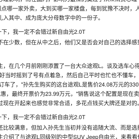
到点哪一家外卖，大到买哪一家楼盘，每到犹豫不决时，
扎入其中、成为庞大分母数字中的一份子。
不在少数，但在从中之后，他们又是否会对自己的选择感
生，在几个月前刚刚添置了一台大众途观L。谈及选车心
正好当时摇到了号有点着急，然后自己平时也忙也不懂车
了，"孙先生购买的这台途观L是售价24.08万元的330T
，最终开票价为23.99万元，"销售说这个配置是现在
过现在开起来也感觉非常合适，多花点钱买大牌还是对的
还比较满意，但加入孙先生当初并没有追随大流、而是选
绍了与途观L同级别的中型SUV Jeep自由光，来看看