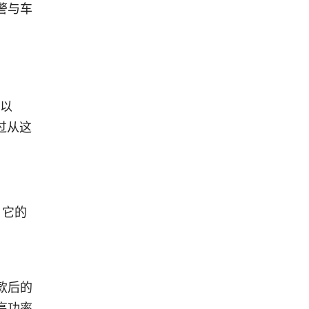
警与车
力以
过从这
，它的
款后的
高功率