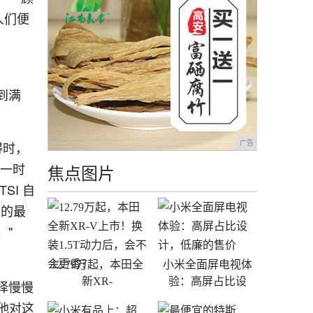
人们便
到满
得时，
广告
，一时
焦点图片
SI 自
卖的最
。"
12.79万起，本田全
小米全面屏电视体
新XR-
验：高屏占比设
择慢慢
他对这