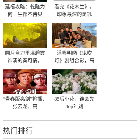
延禧攻略：乾隆为
看完《花木兰》，
何一生都不待见
印象最深的是巩
圆月弯刀里温碧霞
潘粤明晒《鬼吹
饰演的秦可情，
灯》剧组合影，高
“青春版亮剑”将播，
85后小花，谁会先
张云龙、高
flop？刘
热门排行