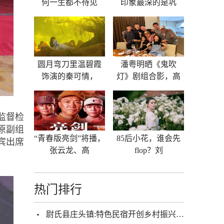
何一生都不待见
印象最深的是巩
圆月弯刀里温碧霞
潘粤明晒《鬼吹
饰演的秦可情，
灯》剧组合影，高
监督检
原副组
“青春版亮剑”将播，
85后小花，谁会先
宾出席
张云龙、高
flop？刘
热门排行
尉氏县庄头镇:特色民宿开创乡村振兴新局面