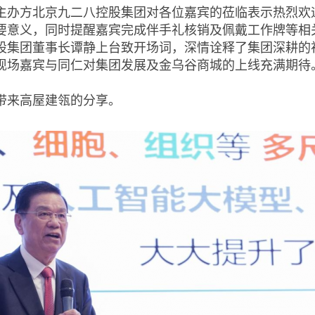
主办方北京九二八控股集团对各位嘉宾的莅临表示热烈欢
要意义，同时提醒嘉宾完成伴手礼核销及佩戴工作牌等相
股集团董事长谭静上台致开场词，深情诠释了集团深耕的
现场嘉宾与同仁对集团发展及金乌谷商城的上线充满期待
带来高屋建瓴的分享。