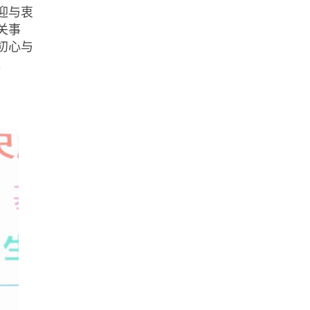
迎与衷
关事
初心与
。