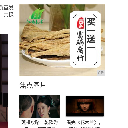
质量发
，共探
广告
焦点图片
延禧攻略：乾隆为
看完《花木兰》，