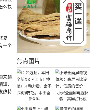
怎么抉
修复一
有一个
广告
。
焦点图片
越来越
缩短，
发热特
12.79万起，本田全
小米全面屏电视体
新XR-
验：高屏占比设