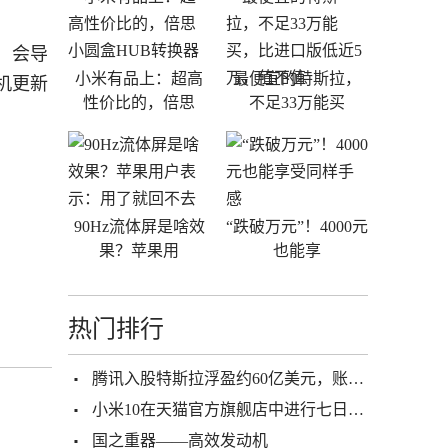
，会导
小米有品上：超高
最便宜的特斯拉，
机更新
性价比的，倍思
不足33万能买
90Hz流体屏是啥效
“跌破万元”！4000元
果？苹果用
也能享
热门排行
腾讯入股特斯拉浮盈约60亿美元，账面回报率超三倍
小米10在天猫官方旗舰店中进行七日连播，直播总观看人数突破420
国之重器——高效发动机