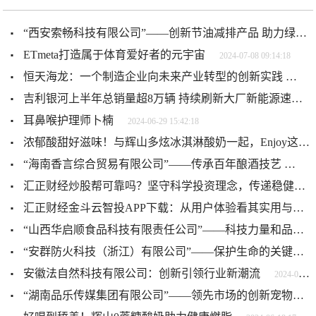
“西安索畅科技有限公司”——创新节油减排产品 助力绿色出行新时代
ETmeta打造属于体育爱好者的元宇宙
2024-07-08 09:14:18
恒天海龙：一个制造企业向未来产业转型的创新实践
2024-
吉利银河上半年总销量超8万辆 持续刷新大厂新能源速度
耳鼻喉护理师卜楠
2024-06-29 15:42:18
浓郁酸甜好滋味！与辉山多炫冰淇淋酸奶一起，Enjoy这个夏天
“海南香言综合贸易有限公司”——传承百年酿酒技艺
2024-
汇正财经炒股帮可靠吗？坚守科学投资理念，传递稳健价值观
汇正财经金斗云智投APP下载：从用户体验看其实用与便捷
“山西华启顺食品科技有限责任公司”——科技力量和品质保证
“安群防火科技（浙江）有限公司”——保护生命的关键装备
安徽法自然科技有限公司：创新引领行业新潮流
2024-06-24 18:06:17
“湖南品乐传媒集团有限公司”——领先市场的创新宠物护理产品