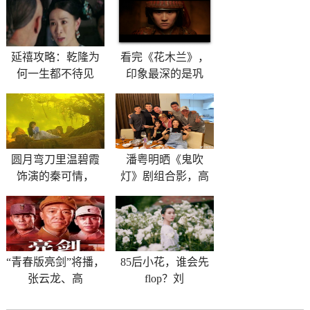
延禧攻略：乾隆为
看完《花木兰》，
何一生都不待见
印象最深的是巩
圆月弯刀里温碧霞
潘粤明晒《鬼吹
饰演的秦可情，
灯》剧组合影，高
“青春版亮剑”将播，
85后小花，谁会先
张云龙、高
flop？刘