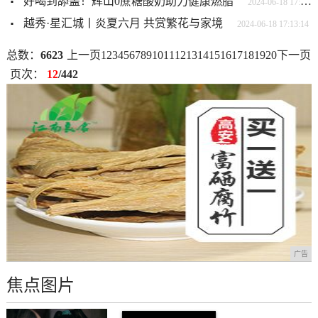
好喝到舔盖！辉山0蔗糖酸奶助力健康燃脂
2024-06-18 17:14:13
越秀·星汇城丨炎夏六月 共赏繁花与家境
2024-06-18 17:13:14
总数：
6623
上一页
1
2
3
4
5
6
7
8
9
10
11
12
13
14
15
16
17
18
19
20
下一页
页次：
12
/442
广告
焦点图片